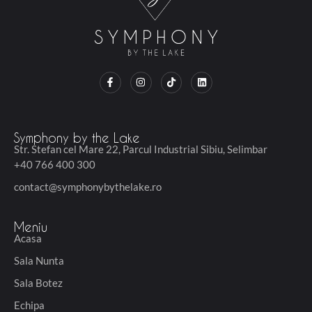
F
I
T
L
a
n
i
i
c
s
k
n
e
t
t
k
b
a
o
e
o
g
k
d
o
r
i
Symphony by the Lake
k
a
n
Str. Stefan cel Mare 22, Parcul Industrial Sibiu, Selimbar
-
m
f
+40 766 400 300
contact@symphonybythelake.ro
Meniu
Acasa
Sala Nunta
Sala Botez
Echipa