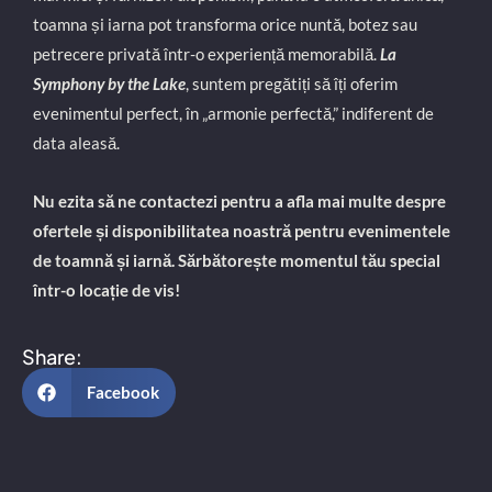
toamna și iarna pot transforma orice nuntă, botez sau
petrecere privată într-o experiență memorabilă.
La
Symphony by the Lake
, suntem pregătiți să îți oferim
evenimentul perfect, în „armonie perfectă,” indiferent de
data aleasă.
Nu ezita să ne contactezi pentru a afla mai multe despre
ofertele și disponibilitatea noastră pentru evenimentele
de toamnă și iarnă. Sărbătorește momentul tău special
într-o locație de vis!
Share:
Facebook