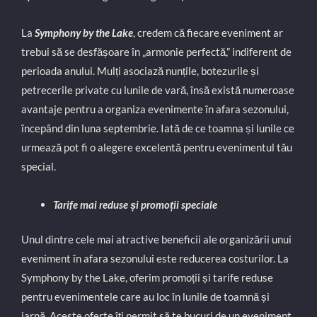
La
Symphony by the Lake
, credem că fiecare eveniment ar
trebui să se desfășoare în „armonie perfectă,” indiferent de
perioada anului. Mulți asociază nunțile, botezurile și
petrecerile private cu lunile de vară, însă există numeroase
avantaje pentru a organiza evenimente în afara sezonului,
începând din luna septembrie. Iată de ce toamna și lunile ce
urmează pot fi o alegere excelentă pentru evenimentul tău
special.
Tarife mai reduse și promoții speciale
Unul dintre cele mai atractive beneficii ale organizării unui
eveniment în afara sezonului este reducerea costurilor. La
Symphony by the Lake, oferim promoții și tarife reduse
pentru evenimentele care au loc în lunile de toamnă și
iarnă. Aceste oferte îți permit să te bucuri de un eveniment