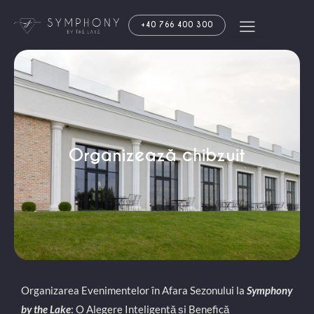
Skip
+40 766 400 300
to
content
Organizează chibzuit
Organizarea Evenimentelor în Afara Sezonului la
Symphony
by the Lake
: O Alegere Inteligentă și Benefică