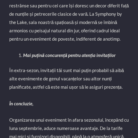
restrânse sau pentru cei care își doresc un decor diferit față
de nunțile și petrecerile clasice de vară. La Symphony by
the Lake, sala noastră spațioasă și modernă se îmbină
armonios cu peisajul natural din jur, oferind cadrul ideal
pentru un eveniment de poveste, indiferent de anotimp.
Mai puțină concurență pentru atenția invitaților
În extra-sezon, invitații tăi sunt mai puțin probabil să aibă
alte evenimente de genul vacanțelor sau altor nunți
planificate, astfel că este mai ușor să le asiguri prezența.
În concluzie,
Organizarea unui eveniment în afara sezonului, începând cu
luna septembrie, aduce numeroase avantaje. De la tarife
mai mici și furnizori disponibili, până la o atmosferă unică,