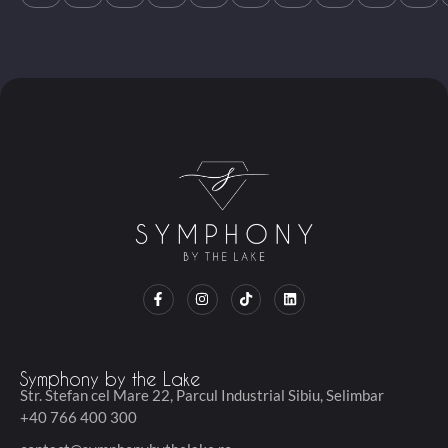
F
I
T
L
a
n
i
i
c
s
k
n
e
t
t
k
b
a
o
e
o
g
k
d
o
r
i
Symphony by the Lake
k
a
n
Str. Stefan cel Mare 22, Parcul Industrial Sibiu, Selimbar
-
m
f
+40 766 400 300